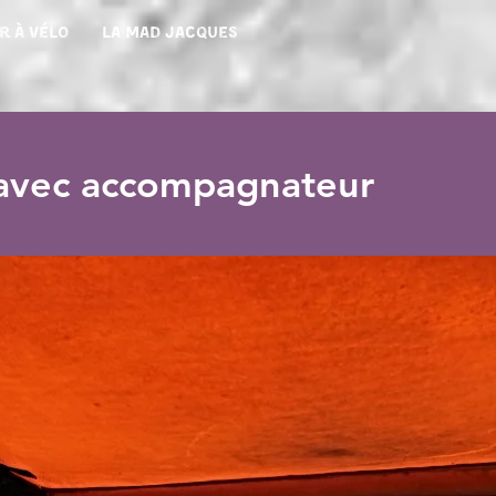
r à vélo
La Mad Jacques
e avec accompagnateur