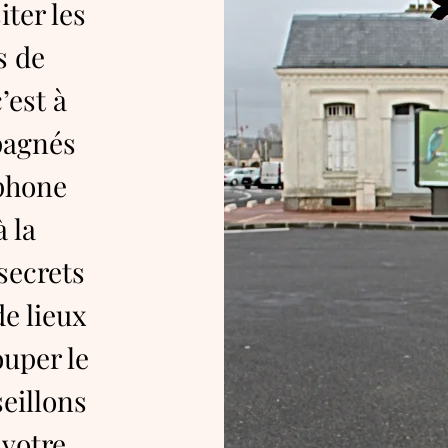
ter les
s de
’est à
pagnés
ophone
 la
secrets
e lieux
ouper le
eillons
 votre