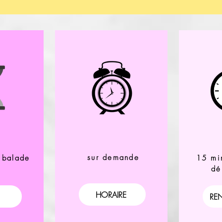
sur demande
 balade
15 min
dé
HORAIRE
RE