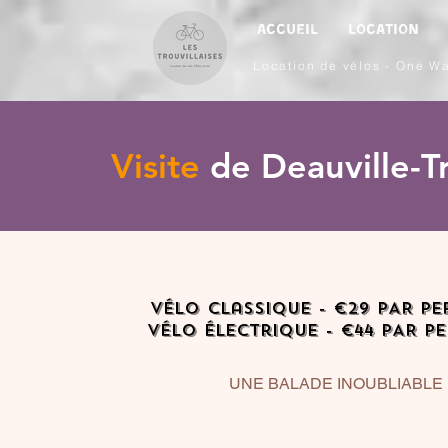
Accueil
Location
Location de vélos
-
One W
Visite
de Deauville-T
vélo classique - €29 PAR P
Vélo Électrique - €44 PAR P
UNE BALADE INOUBLIABLE