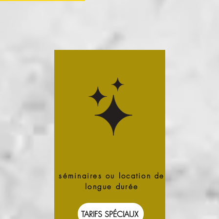
séminaires ou location de
longue durée
TARIFS SPÉCIAUX