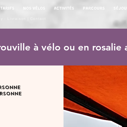
Tarifs
Nos Vélos
Activités
Parcours
Séjou
ay
-
Livraison
|
Contact
rouville à vélo ou en rosali
ERSONNE
ERSONNE