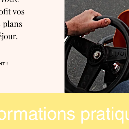
ofit vos
 plans
éjour.
T !
formations prati